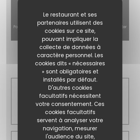
Le restaurant et ses
partenaires utilisent des
Pour afficher la carte interactive Waze, vous devez accepter
cookies sur ce site,
les cookies Waze Map (Google). Ces cookies peuvent
pouvant impliquer la
collecter des données de navigation et de localisation.
Autoriser
collecte de données à
caractère personnel. Les
Horaires
cookies dits « nécessaires
» sont obligatoires et
installés par défaut.
D'autres cookies
Lundi
facultatifs nécessitent
votre consentement. Ces
cookies facultatifs
Fermé
servent à analyser votre
navigation, mesurer
l'audience du site,