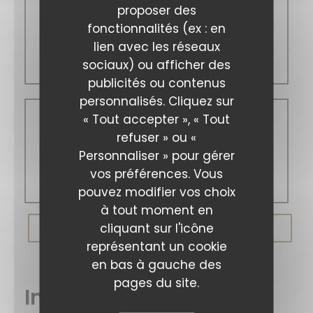
Mar
-
Sam
proposer des
fonctionnalités (ex : en
lien avec les réseaux
12h00 - 14h15
sociaux) ou afficher des
19h00 - 21h45
Iodé Sushi
publicités ou contenus
personnalisés. Cliquez sur
« Tout accepter », « Tout
Dimanche
refuser » ou «
Personnaliser » pour gérer
vos préférences. Vous
Fermé
pouvez modifier vos choix
à tout moment en
cliquant sur l'icône
RÉSERVER
représentant un cookie
en bas à gauche des
pages du site.
Infos pratiques