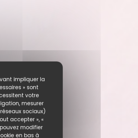
uvant impliquer la
essaires » sont
écessitent votre
igation, mesurer
s réseaux sociaux)
out accepter », «
s pouvez modifier
cookie en bas à